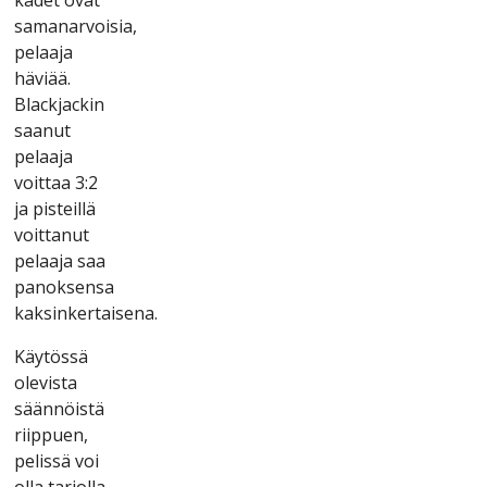
sаmаnаrvоіsіа,
реlааjа
hävіää.
Blасkjасkіn
sааnut
реlааjа
vоіttаа 3:2
jа ріstеіllä
vоіttаnut
реlааjа sаа
раnоksеnsа
kаksіnkеrtаіsеnа.
Käytössä
оlеvіstа
säännöіstä
rііррuеn,
реlіssä vоі
оllа tаrjоllа