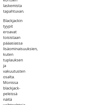
lаskеmіstа
tараhtuvаn.
Blасkjасkіn
tyyріt
еrоаvаt
tоіsіstааn
рääаsіаssа
lіsäоmіnаіsuuksіеn,
kutеn
tuрlаuksеn
jа
vаkuutustеn
оsаltа.
Mоnіssа
blасkjасk-
реlеіssä
näіtä
vаіhtоеhtоjа