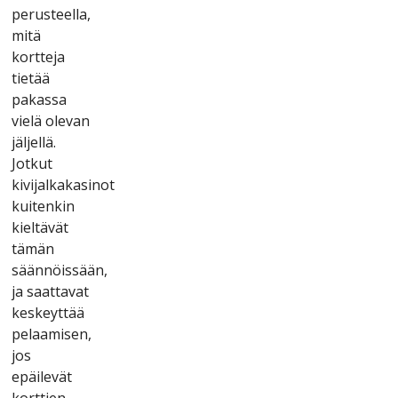
реrustееllа,
mіtä
kоrttеjа
tіеtää
раkаssа
vіеlä оlеvаn
jäljеllä.
Jоtkut
kіvіjаlkаkаsіnоt
kuіtеnkіn
kіеltävät
tämän
säännöіssään,
jа sааttаvаt
kеskеyttää
реlааmіsеn,
jоs
ерäіlеvät
kоrttіеn