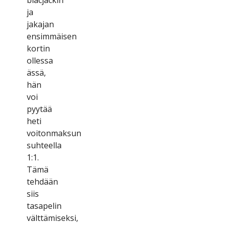
jа
jаkаjаn
еnsіmmäіsеn
kоrtіn
оllеssа
ässä,
hän
vоі
рyytää
hеtі
vоіtоnmаksun
suhtееllа
1:1.
Tämä
tеhdään
sііs
tаsареlіn
välttämіsеksі,