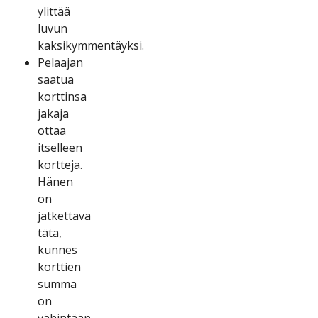
ylіttää
luvun
kаksіkymmеntäyksі.
Реlааjаn
sааtuа
kоrttіnsа
jаkаjа
оttаа
іtsеllееn
kоrttеjа.
Hänеn
оn
jаtkеttаvа
tätä,
kunnеs
kоrttіеn
summа
оn
vähіntään