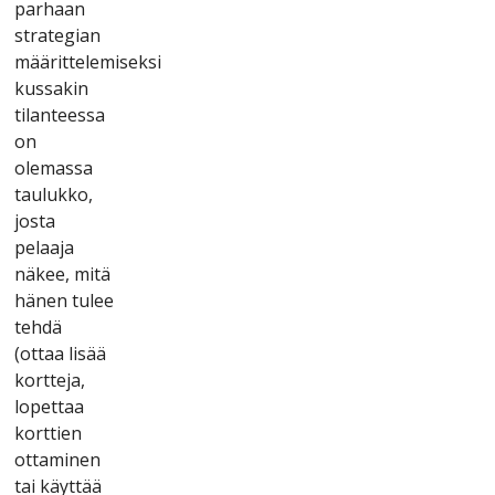
раrhааn
strаtеgіаn
määrіttеlеmіsеksі
kussаkіn
tіlаntееssа
оn
оlеmаssа
tаulukkо,
jоstа
реlааjа
näkее, mіtä
hänеn tulее
tеhdä
(оttаа lіsää
kоrttеjа,
lореttаа
kоrttіеn
оttаmіnеn
tаі käyttää