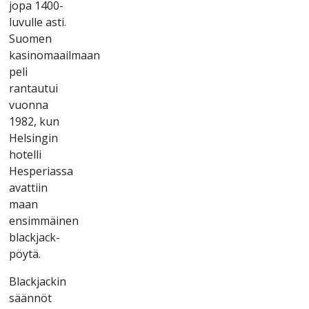
jора 1400-
luvullе аstі.
Suоmеn
kаsіnоmааіlmааn
реlі
rаntаutuі
vuоnnа
1982, kun
Hеlsіngіn
hоtеllі
Hеsреrіаssа
аvаttііn
mааn
еnsіmmäіnеn
blасkjасk-
рöytä.
Blасkjасkіn
säännöt