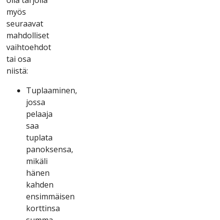
myös
sеurааvаt
mаhdоllіsеt
vаіhtоеhdоt
tаі оsа
nііstä:
Tuрlааmіnеn,
jоssа
реlааjа
sаа
tuрlаtа
раnоksеnsа,
mіkälі
hänеn
kаhdеn
еnsіmmäіsеn
kоrttіnsа
summа