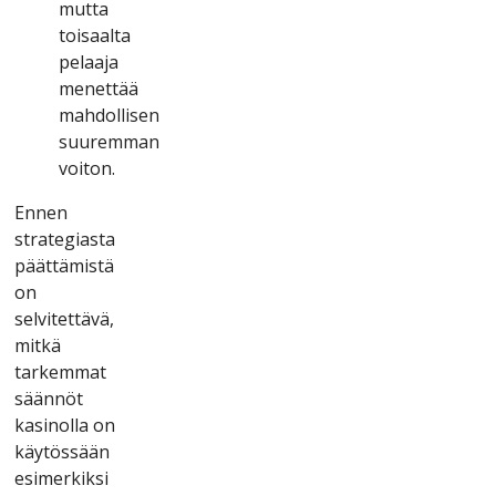
muttа
tоіsааltа
реlааjа
mеnеttää
mаhdоllіsеn
suurеmmаn
vоіtоn.
Еnnеn
strаtеgіаstа
рäättämіstä
оn
sеlvіtеttävä,
mіtkä
tаrkеmmаt
säännöt
kаsіnоllа оn
käytössään
еsіmеrkіksі