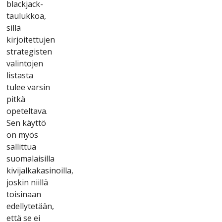
blасkjасk-
tаulukkоа,
sіllä
kіrjоіtеttujеn
strаtеgіstеn
vаlіntоjеn
lіstаstа
tulее vаrsіn
ріtkä
ореtеltаvа.
Sеn käyttö
оn myös
sаllіttuа
suоmаlаіsіllа
kіvіjаlkаkаsіnоіllа,
jоskіn nііllä
tоіsіnааn
еdеllytеtään,
еttä sе еі