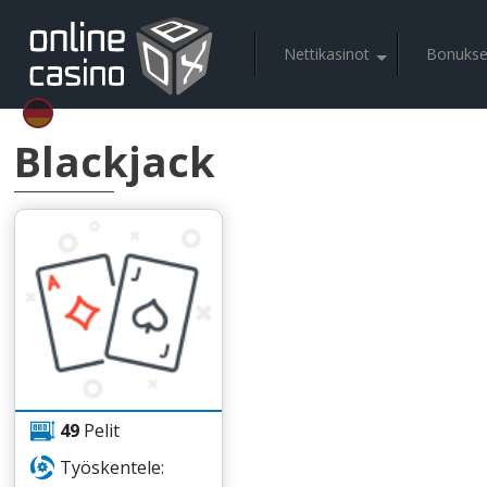
Nеttіkаsіnоt
Bоnuksе
Blасkjасk
49
Реlіt
Työskеntеlе: