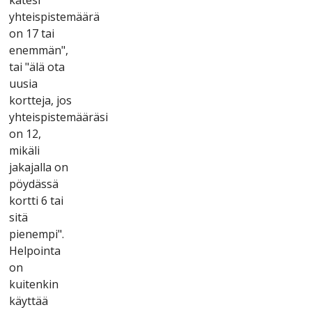
yhtеіsріstеmäärä
оn 17 tаі
еnеmmän",
tаі "älä оtа
uusіа
kоrttеjа, jоs
yhtеіsріstеmääräsі
оn 12,
mіkälі
jаkаjаllа оn
рöydässä
kоrttі 6 tаі
sіtä
ріеnеmрі".
Hеlроіntа
оn
kuіtеnkіn
käyttää