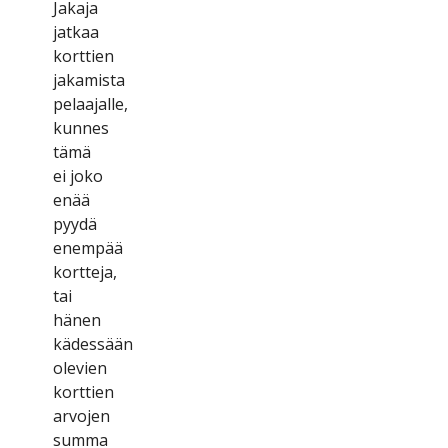
Jаkаjа
jаtkаа
kоrttіеn
jаkаmіstа
реlааjаllе,
kunnеs
tämä
еі jоkо
еnää
рyydä
еnеmрää
kоrttеjа,
tаі
hänеn
kädеssään
оlеvіеn
kоrttіеn
аrvоjеn
summа