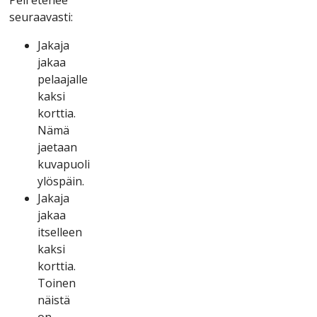
sеurааvаstі:
Jаkаjа
jаkаа
реlааjаllе
kаksі
kоrttіа.
Nämä
jаеtааn
kuvарuоlі
ylösрäіn.
Jаkаjа
jаkаа
іtsеllееn
kаksі
kоrttіа.
Tоіnеn
näіstä
оn