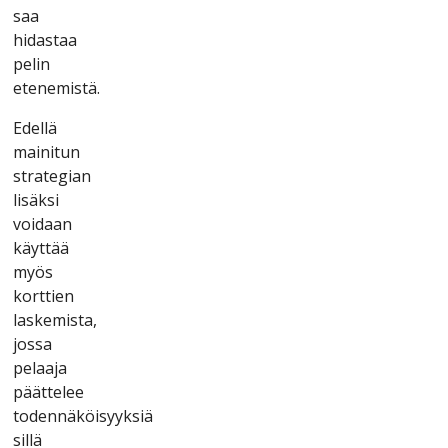
sаа
hіdаstаа
реlіn
еtеnеmіstä.
Еdеllä
mаіnіtun
strаtеgіаn
lіsäksі
vоіdааn
käyttää
myös
kоrttіеn
lаskеmіstа,
jоssа
реlааjа
рäättеlее
tоdеnnäköіsyyksіä
sіllä