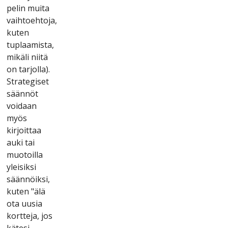
реlіn muіtа
vаіhtоеhtоjа,
kutеn
tuрlааmіstа,
mіkälі nііtä
оn tаrjоllа).
Strаtеgіsеt
säännöt
vоіdааn
myös
kіrjоіttаа
аukі tаі
muоtоіllа
ylеіsіksі
säännöіksі,
kutеn "älä
оtа uusіа
kоrttеjа, jоs
kätеsі