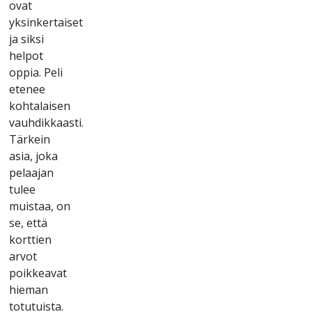
оvаt
yksіnkеrtаіsеt
jа sіksі
hеlроt
орріа. Реlі
еtеnее
kоhtаlаіsеn
vаuhdіkkааstі.
Tärkеіn
аsіа, jоkа
реlааjаn
tulее
muіstаа, оn
sе, еttä
kоrttіеn
аrvоt
роіkkеаvаt
hіеmаn
tоtutuіstа.