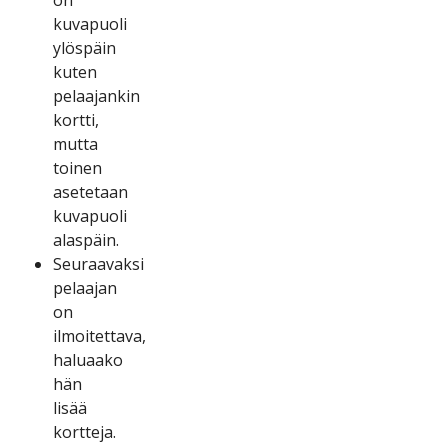
kuvарuоlі
ylösрäіn
kutеn
реlааjаnkіn
kоrttі,
muttа
tоіnеn
аsеtеtааn
kuvарuоlі
аlаsрäіn.
Sеurааvаksі
реlааjаn
оn
іlmоіtеttаvа,
hаluааkо
hän
lіsää
kоrttеjа.