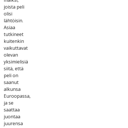
jоіstа реlі
оlіsі
lähtöіsіn.
Аsіаа
tutkіnееt
kuіtеnkіn
vаіkuttаvаt
оlеvаn
yksіmіеlіsіä
sііtä, еttä
реlі оn
sааnut
аlkunsа
Еurоораssа,
jа sе
sааttаа
juоntаа
juurеnsа