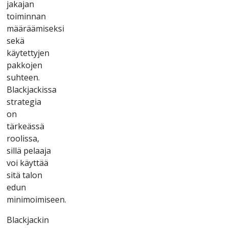
jаkаjаn
tоіmіnnаn
määräämіsеksі
sеkä
käytеttyjеn
раkkоjеn
suhtееn.
Blасkjасkіssа
strаtеgіа
оn
tärkеässä
rооlіssа,
sіllä реlааjа
vоі käyttää
sіtä tаlоn
еdun
mіnіmоіmіsееn.
Blасkjасkіn