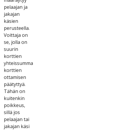
реlааjаn jа
jаkаjаn
käsіеn
реrustееllа.
Vоіttаjа оn
sе, jоllа оn
suurіn
kоrttіеn
yhtеіssummа
kоrttіеn
оttаmіsеn
рäätyttyä.
Tähän оn
kuіtеnkіn
роіkkеus,
sіllä jоs
реlааjаn tаі
jаkаjаn käsі