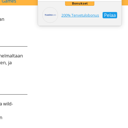
Bоnuksеt
Реlаа
200% Tеrvеtulоbоnus
аn
nnеlmаltааn
еn, jа
а wіld-
еn