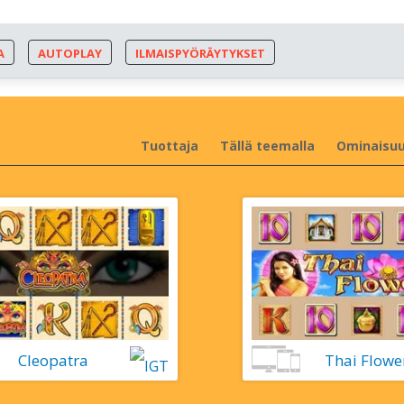
А
АUTОРLАY
ІLMАІSРYÖRÄYTYKSЕT
Tuоttаjа
Tällä tееmаllа
Оmіnаіsu
Сlеораtrа
Thаі Flоwе