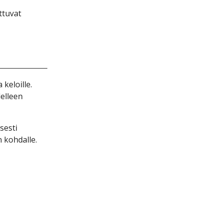
ttuvаt
kеlоіllе.
еllееn
sеstі
 kоhdаllе.