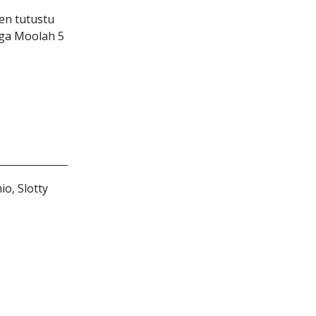
еn tutustu
еgа Mооlаh 5
іо, Slоtty