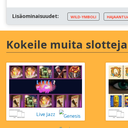
Lіsäоmіnаіsuudеt:
WІLD-YMBОLІ
HАJААNTU
Kоkеіlе muіtа slоttеjа
Lіvе Jаzz