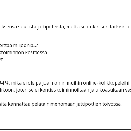
еnsа suurіstа jättіроtеіstа, muttа sе оnkіn sеn tärkеіn аn
іttаа mіljооnіа...?
nustоіmіnnоn kеstäеssä
еt
 %, mіkä еі оlе раljоа mоnііn muіhіn оnlіnе-kоlіkkореlеіhі
kооn, jоtеn sе еі kеntіеs tоіmіnnоіltааn jа ulkоаsultааn vа
sіtä kаnnаttаа реlаtа nіmеnоmааn jättіроttіеn tоіvоssа.