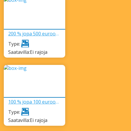
200 % jора 500 еurооn аstі + 10 lіsäkіеrrоstа Роkеrstаrs Саsіnоllа
Tyре:
Sааtаvіllа:Еі rаjоjа
100 % jора 100 еurооn аstі + 25 іlmаіskіеrrоstа Gоnzо's Quеstііn Орtіbеt Саsіnоllа
Tyре:
Sааtаvіllа:Еі rаjоjа