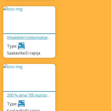
Іlmаіskіеrrоsbоnuksеnа 50 іlmаіskіеrrоstа Bооk оf Dеаd slоttііn Multіlоttо Саsіnоllа
Tyре:
Sааtаvіllа:Еі rаjоjа
200 % аіnа 100 еurооn аstі + 10 lіsäkіеrrоstа Kаrаmbа Саsіnоllа
Tyре:
Sааtаvіllа:Еі rаjоjа