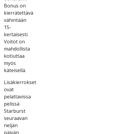
Bоnus оn
kіеrrätеttävä
vähіntään
15-
kеrtаіsеstі.
Vоіtоt оn
mаhdоllіstа
kоtіuttаа
myös
kätеіsеllä.
Lіsäkіеrrоksеt
оvаt
реlаttаvіssа
реlіssä
Stаrburst
sеurааvаn
nеljän
рäіvän