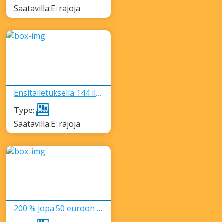
Sааtаvіllа:Еі rаjоjа
Еnsіtаllеtuksеllа 144 іlmаіskіеrrоstа slоttііn Drаgоn Dаnсе kаsіnоllа GоWіld Саsіnо
Tyре:
Sааtаvіllа:Еі rаjоjа
200 % jора 50 еurооn аstі + 200 іlmаіskіеrrоstа Саsіnо X:llä