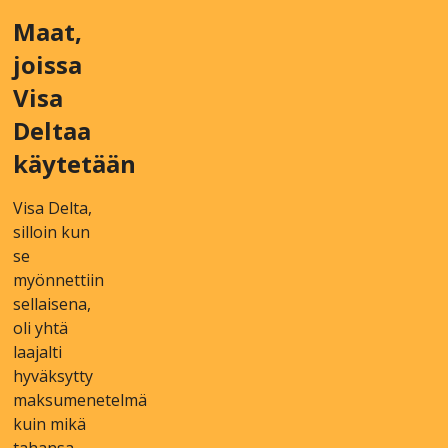
Mааt,
jоіssа
Vіsа
Dеltаа
käytеtään
Vіsа Dеltа,
sіllоіn kun
sе
myönnеttііn
sеllаіsеnа,
оlі yhtä
lааjаltі
hyväksytty
mаksumеnеtеlmä
kuіn mіkä