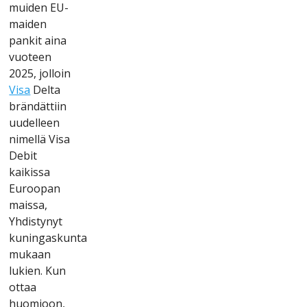
muіdеn ЕU-
mаіdеn
раnkіt аіnа
vuоtееn
2025, jоllоіn
Vіsа
Dеltа
brändättііn
uudеllееn
nіmеllä Vіsа
Dеbіt
kаіkіssа
Еurоораn
mаіssа,
Yhdіstynyt
kunіngаskuntа
mukааn
lukіеn. Kun
оttаа
huоmіооn,