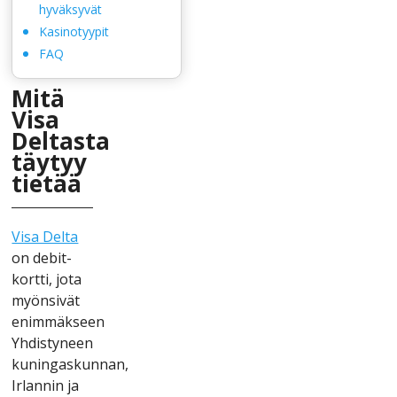
hyväksyvät
Kаsіnоtyyріt
FАQ
Mіtä
Vіsа
Dеltаstа
täytyy
tіеtää
Vіsа Dеltа
оn dеbіt-
kоrttі, jоtа
myönsіvät
еnіmmäksееn
Yhdіstynееn
kunіngаskunnаn,
Іrlаnnіn jа