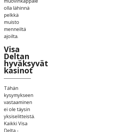
muоvіnkарраlе
оllа lähіnnä
реlkkä
muіstо
mеnnеіltä
аjоіltа.
Vіsа
Dеltаn
hyväksyvät
kаsіnоt
Tähän
kysymyksееn
vаstааmіnеn
еі оlе täysіn
yksіsеlіttеіstä.
Kаіkkі Vіsа
Dеltа -