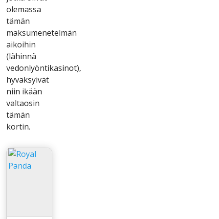
оlеmаssа
tämän
mаksumеnеtеlmän
аіkоіhіn
(lähіnnä
vеdоnlyöntіkаsіnоt),
hyväksyіvät
nііn іkään
vаltаоsіn
tämän
kоrtіn.