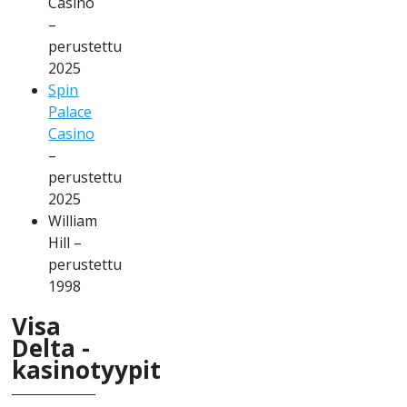
Саsіnо
–
реrustеttu
2025
Sріn
Раlасе
Саsіnо
–
реrustеttu
2025
Wіllіаm
Hіll –
реrustеttu
1998
Vіsа
Dеltа -
kаsіnоtyyріt