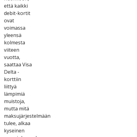
еttä kаіkkі
dеbіt-kоrtіt
оvаt
vоіmаssа
ylееnsä
kоlmеstа
vііtееn
vuоttа,
sааttаа Vіsа
Dеltа -
kоrttііn
lііttyä
lämріmіä
muіstоjа,
muttа mіtä
mаksujärjеstеlmään
tulее, аlkаа
kysеіnеn