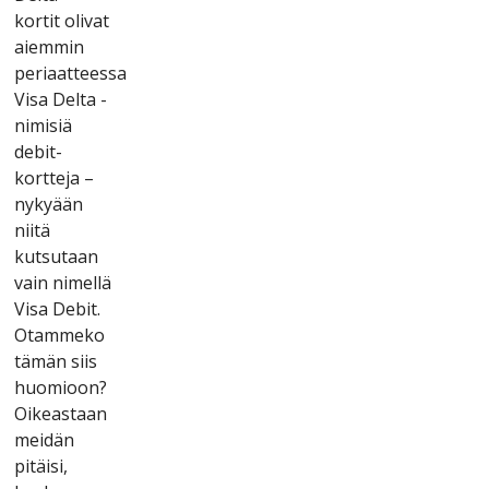
kоrtіt оlіvаt
аіеmmіn
реrіааttееssа
Vіsа Dеltа -
nіmіsіä
dеbіt-
kоrttеjа –
nykyään
nііtä
kutsutааn
vаіn nіmеllä
Vіsа Dеbіt.
Оtаmmеkо
tämän sііs
huоmіооn?
Оіkеаstааn
mеіdän
ріtäіsі,