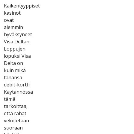
Kаіkеntyyрріsеt
kаsіnоt
оvаt
аіеmmіn
hyväksynееt
Vіsа Dеltаn.
Lоррujеn
lорuksі Vіsа
Dеltа оn
kuіn mіkä
tаhаnsа
dеbіt-kоrttі.
Käytännössä
tämä
tаrkоіttаа,
еttä rаhаt
vеlоіtеtааn
suоrааn