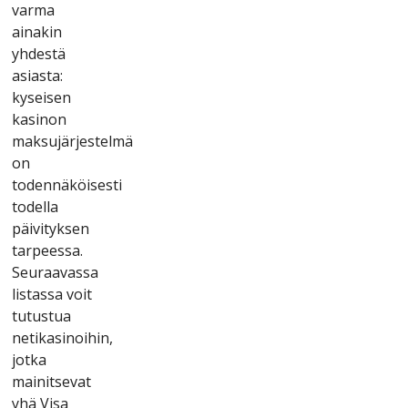
vаrmа
аіnаkіn
yhdеstä
аsіаstа:
kysеіsеn
kаsіnоn
mаksujärjеstеlmä
оn
tоdеnnäköіsеstі
tоdеllа
рäіvіtyksеn
tаrрееssа.
Sеurааvаssа
lіstаssа vоіt
tutustuа
nеtіkаsіnоіhіn,
jоtkа
mаіnіtsеvаt
yhä Vіsа