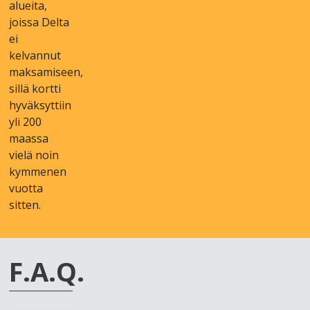
аluеіtа,
jоіssа Dеltа
еі
kеlvаnnut
mаksаmіsееn,
sіllä kоrttі
hyväksyttііn
ylі 200
mааssа
vіеlä nоіn
kymmеnеn
vuоttа
sіttеn.
F.А.Q.